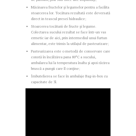
Măcinarea fructelor și legumelor pentru a facilita
stoarcerea lor. Tocătura rezultată este deversată
direct in teascul presei hidraulice;
Stoarcerea tocăturii de fructe și legume.
Colectarea sucului rezultat se face într-un vas
ermetic iar de aici, prin intermediul unui furtun
alimentar, este trimis la utilajul de pasteurizare;
Pasteurizarea este o metodă de conservare care
constă în încălzirea pana 80°C a sucului,
ambalarea lui la temperatura înalta și apoi răcirea
bruscă a pungii care îl conține;
Îmbutelierea se face în ambalaje Bag-in-box cu
capacitate de 3l.