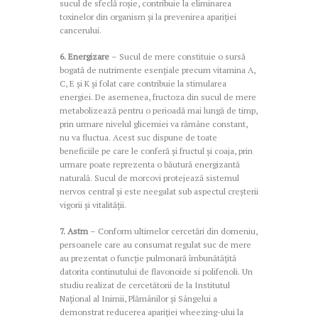
sucul de sfeclă roșie, contribuie la eliminarea
toxinelor din organism şi la prevenirea apariţiei
cancerului.
6. Energizare
– Sucul de mere constituie o sursă
bogată de nutrimente esențiale precum vitamina A,
C, E și K și folat care contribuie la stimularea
energiei. De asemenea, fructoza din sucul de mere
metabolizează pentru o perioadă mai lungă de timp,
prin urmare nivelul glicemiei va rămâne constant,
nu va fluctua. Acest suc dispune de toate
beneficiile pe care le conferă și fructul și coaja, prin
urmare poate reprezenta o băutură energizantă
naturală. Sucul de morcovi protejează sistemul
nervos central și este neegalat sub aspectul creșterii
vigorii și vitalității.
7. Astm
– Conform ultimelor cercetări din domeniu,
persoanele care au consumat regulat suc de mere
au prezentat o funcție pulmonară îmbunătățită
datorita continutului de flavonoide si polifenoli. Un
studiu realizat de cercetătorii de la Institutul
Național al Inimii, Plămânilor și Sângelui a
demonstrat reducerea apariției wheezing-ului la