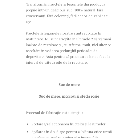
Transformăm fructele si legumele din producția
proprie într-un delicious suc, 100% natural, fără
conservanți, fără coloranți, fără adaos de zahăr sau
apa.
Fructele și legumele noastre sunt recoltate la
maturitate. Nu sunt stropite in ultimele 2 săptămâni
înainte de recoltare și, cu atât mai mult, nici ulterior
recoltării in vederea prelungirii perioadei de
depozitare. Asta pentru că procesarea lor se face la
interval de câteva zile de la recoltare.
Suc de mere
Suc de mere, morcovi si sfecla rosie
Procesul de fabricație este simplu:
Sortarea/selecționarea fructelor și legumelor;
Spălarea in două ape pentru a înlătura orice urmă
de pămant, praf sau orice alte impurități;