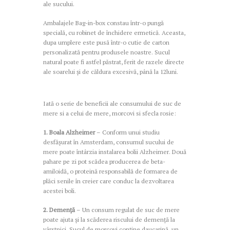
ale sucului.
Ambalajele Bag-in-box constau într-o pungă
specială, cu robinet de închidere ermetică. Aceasta,
dupa umplere este pusă într-o cutie de carton
personalizată pentru produsele noastre. Sucul
natural poate fi astfel păstrat, ferit de razele directe
ale soarelui și de căldura excesivă, până la 12luni.
Iată o serie de beneficii ale consumului de suc de
mere si a celui de mere, morcovi si sfecla rosie:
1. Boala Alzheimer
– Conform unui studiu
desfășurat în Amsterdam, consumul sucului de
mere poate întârzia instalarea bolii Alzheimer. Două
pahare pe zi pot scădea producerea de beta-
amiloidă, o proteină responsabilă de formarea de
plăci senile în creier care conduc la dezvoltarea
acestei boli.
2. Demență
– Un consum regulat de suc de mere
poate ajuta și la scăderea riscului de demență la
vârstnici. Sucul de morcovi conține daucarină, un