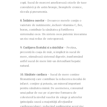
copii. Sucul de morcovi ameliorează crizele de tuse
convulsivă și de astm bronșic, bronșitele cronice,
răceala și pneumonia.
8. Întărirea oaselor
– Deoarece merele conțin o
varietate de nutrimente, inclusiv vitamina C, fier,
boron, contribuie la sănătatea și fortifierea
sistemului osos. Un sistem osos puternic inseamna
un risc mai redus de osteoporoză.
9. Curățarea ficatului si a rinichilor
– Pectina,
prezentă în coaja de măr, si implicit in sucul de
mere, stimulează sistemul digestiv, tranformând
astfel sucul de mere într-un detoxifiant hepatic
natural.
10. Sănătate cardiaca
– Sucul de mere contine
fitonutrienți care contribuie la reducerea riscului de
infarct; conține și potasiu, un mineral important
pentru sănătatea inimii. De asemenea, consumul
unui pahar de suc pe zi previne formarea de
colesterol la nivelul vaselor de sânge și arterelor
(principala cauză a majorității afecțiunilor
cardiovasculare), reducând suplimentar acest risc.