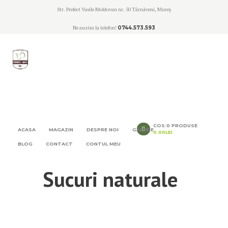
Str. Prefect Vasile Moldovan nr. 50 Târnăveni, Mureș
Ne auzim la telefon!
0744.573.593
COS:
0 PRODUSE
ACASA
MAGAZIN
DESPRE NOI
GALERIE
0.00LEI
BLOG
CONTACT
CONTUL MEU
Sucuri naturale