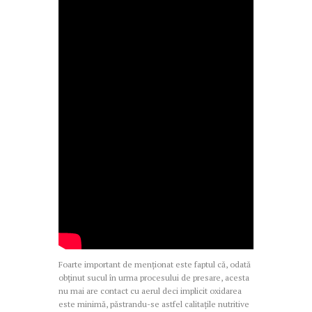
Foarte important de menționat este faptul că, odată
obținut sucul în urma procesului de presare, acesta
nu mai are contact cu aerul deci implicit oxidarea
este minimă, păstrandu-se astfel calitațile nutritive