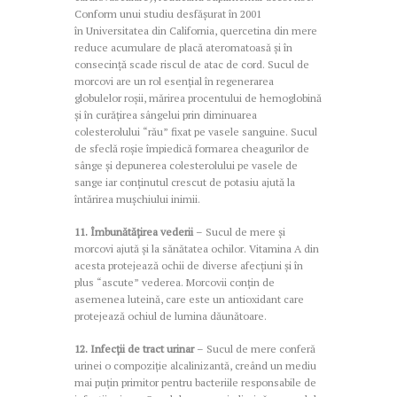
Conform unui studiu desfășurat în 2001
în Universitatea din California, quercetina din mere
reduce acumulare de placă ateromatoasă și în
consecință scade riscul de atac de cord. Sucul de
morcovi are un rol esențial în regenerarea
globulelor roșii, mărirea procentului de hemoglobină
și în curățirea sângelui prin diminuarea
colesterolului “rău” fixat pe vasele sanguine. Sucul
de sfeclă roșie împiedică formarea cheagurilor de
sânge şi depunerea colesterolului pe vasele de
sange iar conținutul crescut de potasiu ajută la
întărirea mușchiului inimii.
11. Îmbunătățirea vederii
– Sucul de mere și
morcovi ajută și la sănătatea ochilor. Vitamina A din
acesta protejează ochii de diverse afecțiuni și în
plus “ascute” vederea. Morcovii conțin de
asemenea luteină, care este un antioxidant care
protejează ochiul de lumina dăunătoare.
12. Infecții de tract urinar
– Sucul de mere conferă
urinei o compoziție alcalinizantă, creând un mediu
mai puțin primitor pentru bacteriile responsabile de