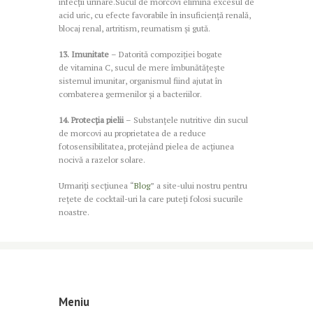
infecții urinare.Sucul de morcovi elimină excesul de
acid uric, cu efecte favorabile în insuficiență renală,
blocaj renal, artritism, reumatism și gută.
13. Imunitate
– Datorită compoziției bogate
de vitamina C, sucul de mere îmbunătățește
sistemul imunitar, organismul fiind ajutat în
combaterea germenilor și a bacteriilor.
14. Protecția pielii
– Substanțele nutritive din sucul
de morcovi au proprietatea de a reduce
fotosensibilitatea, protejând pielea de acțiunea
nocivă a razelor solare.
Urmariți secțiunea “
Blog
” a site-ului nostru pentru
rețete de cocktail-uri la care puteți folosi sucurile
noastre.
Meniu