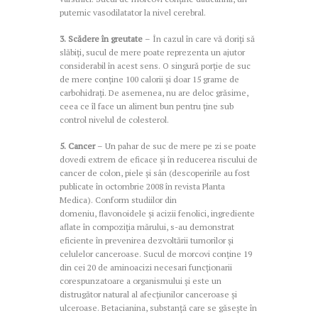
puternic vasodilatator la nivel cerebral.
3. Scădere în greutate
– În cazul în care vă doriți să
slăbiți, sucul de mere poate reprezenta un ajutor
considerabil în acest sens. O singură porție de suc
de mere conține 100 calorii și doar 15 grame de
carbohidrați. De asemenea, nu are deloc grăsime,
ceea ce îl face un aliment bun pentru ține sub
control nivelul de colesterol.
5. Cancer
– Un pahar de suc de mere pe zi se poate
dovedi extrem de eficace și în reducerea riscului de
cancer de colon, piele și sân (descoperirile au fost
publicate în octombrie 2008 în revista Planta
Medica). Conform studiilor din
domeniu, flavonoidele și acizii fenolici, ingrediente
aflate în compoziția mărului, s-au demonstrat
eficiente în prevenirea dezvoltării tumorilor și
celulelor canceroase. Sucul de morcovi conține 19
din cei 20 de aminoacizi necesari funcționarii
corespunzatoare a organismului și este un
distrugător natural al afecțiunilor canceroase și
ulceroase. Betacianina, substanţă care se găseşte în